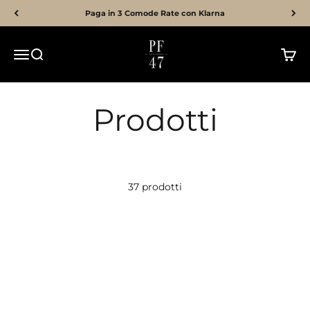
Vai al contenuto
Paga in 3 Comode Rate con Klarna
PF47
Menù
Cerca
Carrel
Prodotti
37 prodotti